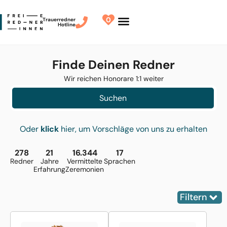
0
Trauerredner
Hotline
Finde Deinen Redner
Wir reichen Honorare 1:1 weiter
Suchen
Oder
klick
hier, um Vorschläge von uns zu erhalten
278
21
16.344
17
Redner
Jahre
Vermittelte
Sprachen
Erfahrung
Zeremonien
Filtern