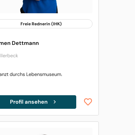
Freie Rednerin (IHK)
men Dettmann
illerbeck
tanzt durchs Lebensmuseum.
Profil ansehen