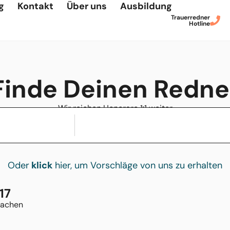
g
Kontakt
Über uns
Ausbildung
Trauerredner
Hotline
Finde Deinen Redne
Wir reichen Honorare 1:1 weiter
Oder
klick
hier, um Vorschläge von uns zu erhalten
17
rachen