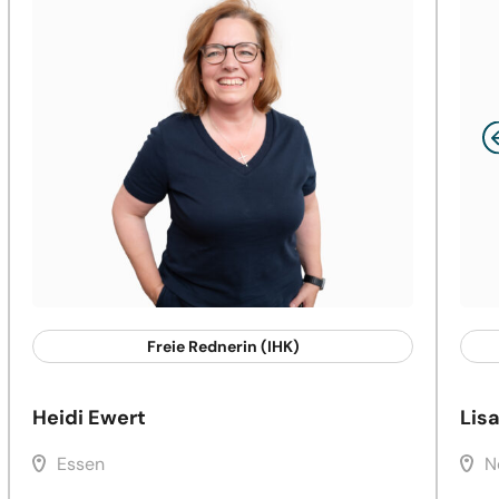
Freie Rednerin (IHK)
Heidi Ewert
Lis
Essen
N