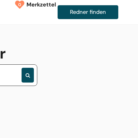
Merkzettel
0
Redner finden
r