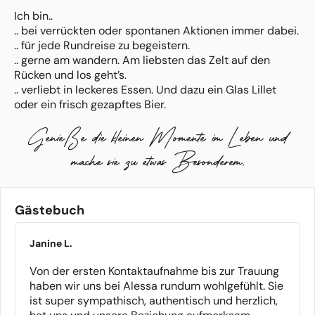
Ich bin..
.. bei verrückten oder spontanen Aktionen immer dabei.
.. für jede Rundreise zu begeistern.
.. gerne am wandern. Am liebsten das Zelt auf den
Rücken und los geht’s.
.. verliebt in leckeres Essen. Und dazu ein Glas Lillet
oder ein frisch gezapftes Bier.
.. für einen Spieleabend immer zu haben.
Genieße die kleinen Momente im Leben und
Ob KiWi, Freie Trauung oder Abschiedsfeier: Es geht um
mache sie zu etwas Besonderem.
die kleinen und großen Momente, die das Leben
besonders machen und einzigartige Erinnerungen
schaffen. Gemeinsam mit Euch möchte ich die Schätze
Eures Lebens finden.
Gästebuch
Was ich bei einer Freien Trauung toll finde? Alles kann,
Janine L.
nichts muss! Löst Euch von Erwartungen und
Traditionen und gestaltet Euren Tag nach Euren
Von der ersten Kontaktaufnahme bis zur Trauung
Vorstellungen.
haben wir uns bei Alessa rundum wohlgefühlt. Sie
ist super sympathisch, authentisch und herzlich,