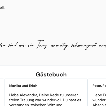
ll.
sind wie ein Tanz: anmutig, schwungvoll und
Gästebuch
Monika und Erich
Peter, P
Liebe Alexandra, Deine Rede zu unserer
Liebe F
freien Trauung war wundervoll. Du hast es
wunderv
verstanden, zwischen Witz und
Abschie