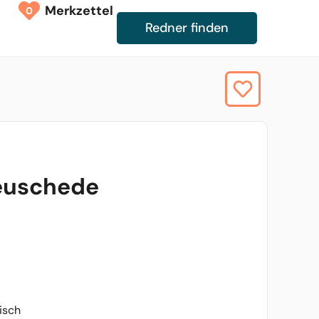
Merkzettel
0
Redner finden
euschede
isch