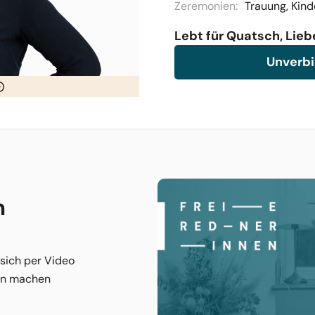
Zeremonien:
Trauung, Kin
Lebt für Quatsch, Lie
Unverbi
m
 sich per Video
nen machen