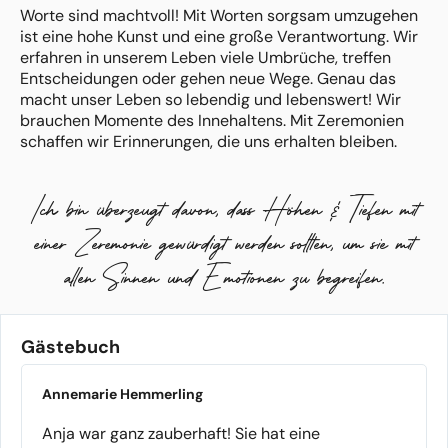
Worte sind machtvoll! Mit Worten sorgsam umzugehen
ist eine hohe Kunst und eine große Verantwortung. Wir
erfahren in unserem Leben viele Umbrüche, treffen
Entscheidungen oder gehen neue Wege. Genau das
macht unser Leben so lebendig und lebenswert! Wir
brauchen Momente des Innehaltens. Mit Zeremonien
schaffen wir Erinnerungen, die uns erhalten bleiben.
Mir liegt es sehr am Herzen, Menschen und Familien an
Ich bin überzeugt davon, dass Höhen & Tiefen mit
diesen wichtigen Punkten im Leben zu begleiten. Mit
einer persönlichen und gefühlvollen Rede, die die
einer Zeremonie gewürdigt werden sollten, um sie mit
Besonderheiten des Paares, der Familie, des geliebten
Menschen oder Tieres sichtbar macht. In ausführlichen
allen Sinnen und Emotionen zu begreifen.
Vorgesprächen bringe ich diese Besonderheiten in
Erfahrung und berate zum Ablauf der Zeremonie.
Gästebuch
Annemarie Hemmerling
Anja war ganz zauberhaft! Sie hat eine