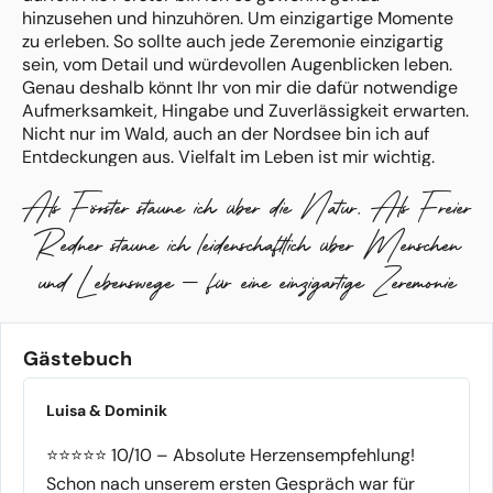
hinzusehen und hinzuhören. Um einzigartige Momente
zu erleben. So sollte auch jede Zeremonie einzigartig
sein, vom Detail und würdevollen Augenblicken leben.
Genau deshalb könnt Ihr von mir die dafür notwendige
Aufmerksamkeit, Hingabe und Zuverlässigkeit erwarten.
Nicht nur im Wald, auch an der Nordsee bin ich auf
Entdeckungen aus. Vielfalt im Leben ist mir wichtig.
Und Neugierde auf Neues. Welche Lebensentwürfe
Als Förster staune ich über die Natur. Als Freier
bringt Ihr in unser Gespräch mit? Was macht Euch als
Paar aus? Ich bin sehr gespannt. Damit wir zusammen
Redner staune ich leidenschaftlich über Menschen
Eure einzigartige Trauung wahr werden lassen. Euch an
und Lebenswege – für eine einzigartige Zeremonie
diesem tollen Tag in den Mittepunkt rücken. Also: Traut
Euch!
Gästebuch
Luisa & Dominik
⭐⭐⭐⭐⭐ 10/10 – Absolute Herzensempfehlung!
Schon nach unserem ersten Gespräch war für