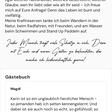
Glaube, wen Ihr liebt oder wie alt Ihr seid – ich freue
mich auf Eure Anfrage! Denn das Leben ist bunt und
vielfältig.
Meine Kraftreserven tanke ich beim Wandern in der
Natur, beim Radfahren, mit Freunden, und am Wasser
beim Schwimmen und Stand Up Paddeln auf.
Ihr müsst keine Angst haben, dass Eure Gäste in
Jeder Mensch trägt viele Schätze in sich. Diese
Gedanken schon beim Buffet sind. Langeweile wird es
bei mir nicht geben.
mit Euch und euren Gästen zu beleuchten, das
Ob Ihr zueinander ja sagt, ein neues Familienmitglied
mache ich leidenschaftlich gerne!
willkommen heißt, oder Euch von einem geliebten
Menschen verabschiedet – immer richte ich meinen
Scheinwerfer auf Euch und den Menschen, den Ihr liebt
oder geliebt habt.
Gästebuch
Magdi
Karin ist so ein unglaublich herzlicher Mensch -
so jemanden hab ich selten kennengelernt. Und
dabei ist sie auch noch so echt, so gefühlvoll, so