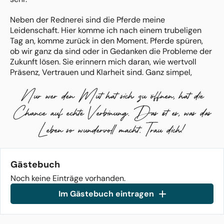
Neben der Rednerei sind die Pferde meine
Leidenschaft. Hier komme ich nach einem trubeligen
Tag an, komme zurück in den Moment. Pferde spüren,
ob wir ganz da sind oder in Gedanken die Probleme der
Zukunft lösen. Sie erinnern mich daran, wie wertvoll
Präsenz, Vertrauen und Klarheit sind. Ganz simpel,
unmittelbar, echt. Nur so kann Verbindung entstehen.
Nur wer den Mut hat sich zu öffnen, hat die
Genau das ist es, was ich an der Rednerei so liebe:
Chance auf echte Verbinung. Das ist es, was das
echte Verbindung. Dich kennenzulernen, hinzuhören und
zu zeigen, was Dich ausmacht. Durch diese Verbindung
Leben so wundervoll macht. Trau dich!
entsteht eine authentische Atmospäre, die Du spürst.
Die Deine Gäste spüren. Ein Gefühl, das Du mitnehmen
kannst. Als Deine Erinnerung, die bleibt. Für immer.
Gästebuch
Noch keine Einträge vorhanden.
Im Gästebuch eintragen