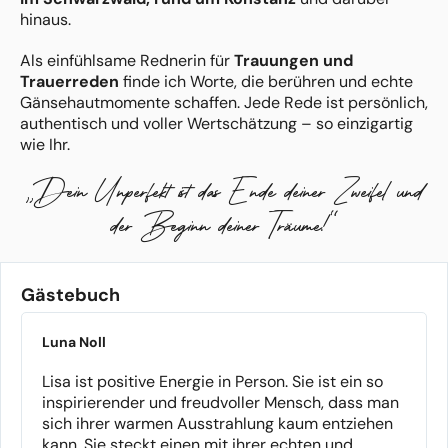
hinaus.
Als einfühlsame Rednerin für
Trauungen und
Trauerreden
finde ich Worte, die berühren und echte
Gänsehautmomente schaffen. Jede Rede ist persönlich,
authentisch und voller Wertschätzung – so einzigartig
wie Ihr.
„Dein Unperfekt ist das Ende deiner Zweifel und
Neben meiner Tätigkeit als Freie Rednerin leite
ich Retreats am Meer in Spanien und unterrichte
der Beginn deiner Träume!“
Bodega® – eine Mischung aus Yoga, Pilates, Workout
und Tanz. Auch hier geht es um Verbindung,
Lebendigkeit und das Wunder im echten Leben.
Gästebuch
Ich stehe für „Stolpern erlaubt“ – unperfekt lebendig,
tief berührt und von Herz zu Herz.
Luna Noll
Wenn Ihr eine Freie Rednerin sucht, die Eure
Geschichte authentisch erzählt und Eure besonderen
Lisa ist positive Energie in Person. Sie ist ein so
Momente in Worte fasst, freue ich mich darauf, Euch
inspirierender und freudvoller Mensch, dass man
kennenzulernen. Es ist meine Herzensaufgabe.
sich ihrer warmen Ausstrahlung kaum entziehen
kann. Sie steckt einen mit ihrer echten und