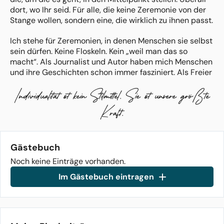
dort, wo Ihr seid. Für alle, die keine Zeremonie von der
Stange wollen, sondern eine, die wirklich zu ihnen passt.
Ich stehe für Zeremonien, in denen Menschen sie selbst
sein dürfen. Keine Floskeln. Kein „weil man das so
macht“. Als Journalist und Autor haben mich Menschen
und ihre Geschichten schon immer fasziniert. Als Freier
Redner knüpfe ich daran an. Ich habe in meinem Leben
Individualität ist kein Stilmittel. Sie ist unsere größte
gelernt, wie wichtig es ist, dem eigenen Gefühl zu
folgen, Erwartungen loszulassen, auch mal gegen den
Kraft.
Strom zu schwimmen. Genau daraus entstehen meine
Reden.
Ich freue mich auf Euch.
Gästebuch
Noch keine Einträge vorhanden.
Herzlichst, Michael
Im Gästebuch eintragen