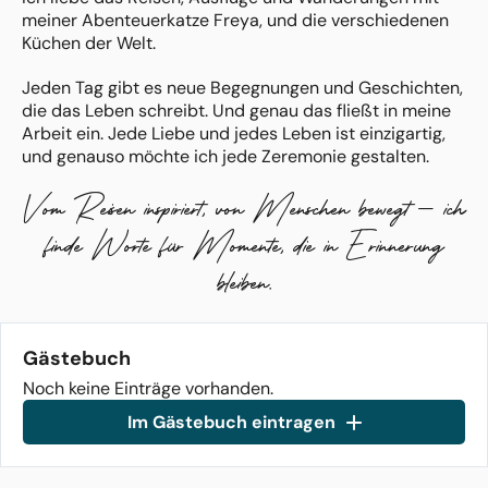
meiner Abenteuerkatze Freya, und die verschiedenen
Küchen der Welt.
Jeden Tag gibt es neue Begegnungen und Geschichten,
die das Leben schreibt. Und genau das fließt in meine
Arbeit ein. Jede Liebe und jedes Leben ist einzigartig,
und genauso möchte ich jede Zeremonie gestalten.
Mit viel Herz, Empathie und einem offenen Ohr höre ich
Vom Reisen inspiriert, von Menschen bewegt – ich
Euch zu und finde Worte, die wirklich zu Euch passen.
Meine Reden sind persönlich, warm und authentisch –
finde Worte für Momente, die in Erinnerung
mal leise, mal humorvoll, aber immer echt.
Mein Ziel ist es, Eure Geschichte so zu erzählen, dass Ihr
bleiben.
Euch wiederfindet und die Zeremonie nicht nur ein
Programmpunkt, sondern ein unvergesslicher Moment
wird.
Gästebuch
Noch keine Einträge vorhanden.
Im Gästebuch eintragen