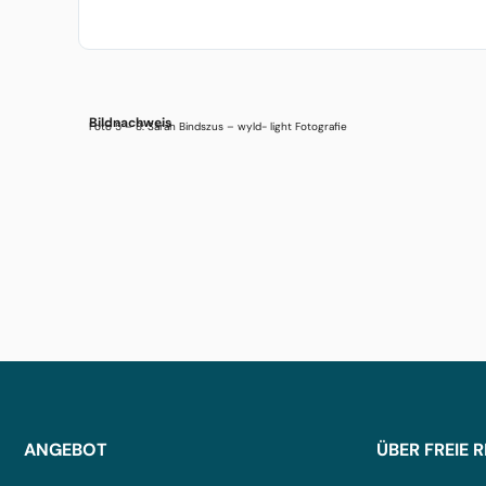
Bildnachweis
Foto 5 – 8: Sarah Bindszus – wyld- light Fotografie
ANGEBOT
ÜBER FREIE 