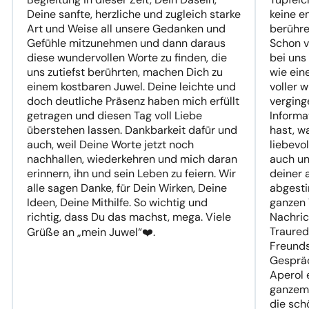
Deine sanfte, herzliche und zugleich starke
keine e
Art und Weise all unsere Gedanken und
berühre
Gefühle mitzunehmen und dann daraus
Schon v
diese wundervollen Worte zu finden, die
bei uns
uns zutiefst berührten, machen Dich zu
wie ein
einem kostbaren Juwel. Deine leichte und
voller 
doch deutliche Präsenz haben mich erfüllt
verging
getragen und diesen Tag voll Liebe
Informa
überstehen lassen. Dankbarkeit dafür und
hast, w
auch, weil Deine Worte jetzt noch
liebevol
nachhallen, wiederkehren und mich daran
auch un
erinnern, ihn und sein Leben zu feiern. Wir
deiner 
alle sagen Danke, für Dein Wirken, Deine
abgest
Ideen, Deine Mithilfe. So wichtig und
ganzen 
richtig, dass Du das machst, mega. Viele
Nachric
Traured
Grüße an „mein Juwel“❤️.
Freunds
Gespräc
Aperol 
ganzem
die sch