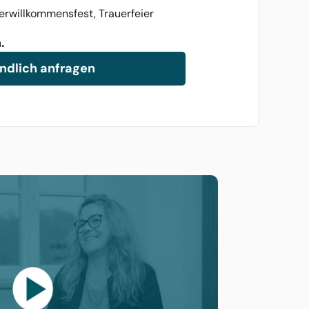
erwillkommensfest, Trauerfeier
.
ndlich anfragen