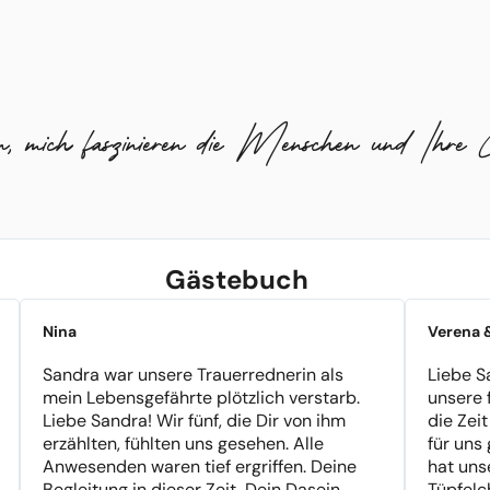
n, mich faszinieren die Menschen und Ihre G
Gästebuch
Nina
Verena &
Sandra war unsere Trauerrednerin als
Liebe S
mein Lebensgefährte plötzlich verstarb.
unsere 
Liebe Sandra! Wir fünf, die Dir von ihm
die Zei
erzählten, fühlten uns gesehen. Alle
für uns
Anwesenden waren tief ergriffen. Deine
hat uns
Begleitung in dieser Zeit, Dein Dasein,
Tüpfelc