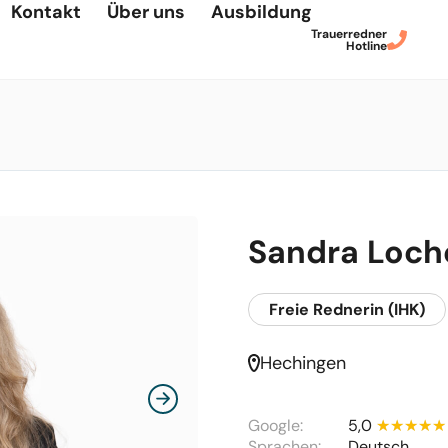
Kontakt
Über uns
Ausbildung
Trauerredner
Hotline
Sandra Loch
Freie Rednerin (IHK)
Hechingen
Google:
5,0
Sprachen:
Deutsch