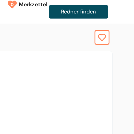
Merkzettel
0
Redner finden