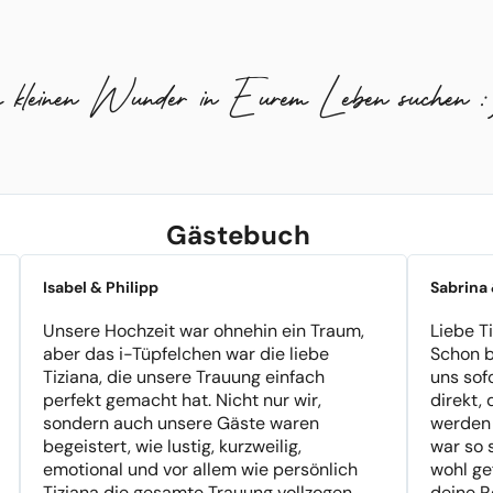
em kleinen Wunder in Eurem Leben suchen 
Gästebuch
Isabel & Philipp
Sabrina
Unsere Hochzeit war ohnehin ein Traum,
Liebe Ti
aber das i-Tüpfelchen war die liebe
Schon b
Tiziana, die unsere Trauung einfach
uns sof
perfekt gemacht hat. Nicht nur wir,
direkt,
sondern auch unsere Gäste waren
werden 
begeistert, wie lustig, kurzweilig,
war so 
emotional und vor allem wie persönlich
wohl ge
Tiziana die gesamte Trauung vollzogen
deine R