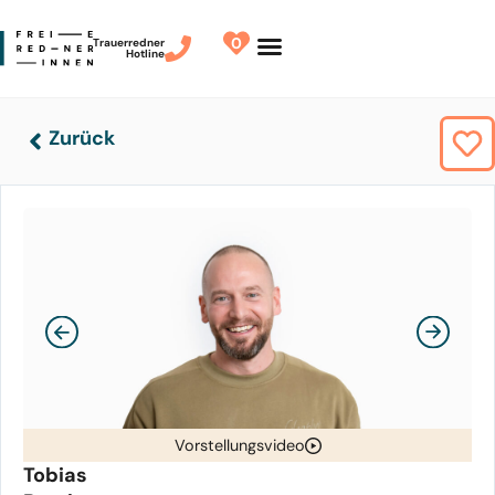
0
Trauerredner
Hotline
Redner finden
Finde Deinen Redner
Zurück
Vorstellungsvideo
Tobias