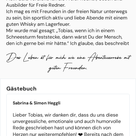
Ausbilder für Freie Redner.
Ich mag es mit Freunden in der freien Natur unterwegs
zu sein, bin sportlich aktiv und liebe Abende mit einem
guten Whisky am Lagerfeuer.
Mir wurde mal gesagt: „Tobias, wenn ich in einem
Schneesturm feststecke, dann wärst Du der Mensch,
den ich gerne bei mir hätte.“ Ich glaube, das beschreibt
mich ganz gut.
Das Leben ist für mich wie eine Abenteuerreise mit
Vor Menschen zu reden ist für mich eine Berufung und
Eure Zeremonie mit zu gestalten ein großes Privileg.
guten Freunden.
Jede Lebensgeschichte ist einzigartig und ich würde
mich freuen, Eure Geschichte zu hören.
Falls ihr euch vorstellen könnt mit mir, einem
norddeutschen Vater, Freund und Wegbegleiter einen
Gästebuch
Stück Lebensweg zu gehen, freue ich mich auf ein
Erstgespräch.
Sabrina & Simon Heggli
Lieber Tobias, wir danken dir, dass du uns diese
unvergessliche, emotionale und auch humorvolle
Rede geschrieben hast und können dich von
Herzen nur weiterempfehlen! ❤️ Bereits nach dem