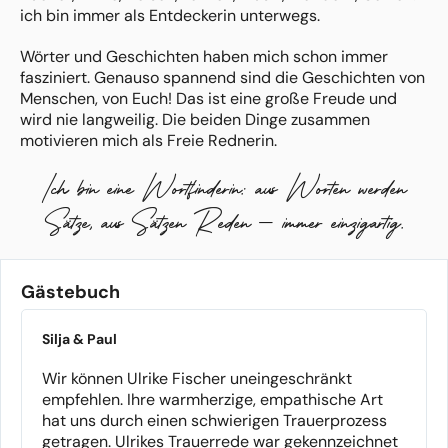
ich bin immer als Entdeckerin unterwegs.
Wörter und Geschichten haben mich schon immer
fasziniert. Genauso spannend sind die Geschichten von
Menschen, von Euch! Das ist eine große Freude und
wird nie langweilig. Die beiden Dinge zusammen
motivieren mich als Freie Rednerin.
Ich bin eine Wortfinderin: aus Worten werden
Ich sehe leise aus, kann aber auch laut, ich sehe ernst
aus, kann aber auch humorvoll. Gemeinsam mit Euch
Sätze, aus Sätzen Reden – immer einzigartig.
gestalte ich diesen besonderen Tag nach Euren
Wünschen und Ideen.
Ob Trauung, Kinderwillkommensfest oder Trauerfeier, es
Gästebuch
ist mir ein Bedürfnis, jeden Menschen so zu sehen wie
er ist. Ich lasse Euch Raum: für Euch als Mensch und für
Silja & Paul
Eure Persönlichkeiten.
Die Geschichten die Ihr erzählt, immer facettenreich
Wir können Ulrike Fischer uneingeschränkt
wie das Leben, sind die Hauptzutat für meine freie Rede
empfehlen. Ihre warmherzige, empathische Art
und Eure Zeremonie.
hat uns durch einen schwierigen Trauerprozess
getragen. Ulrikes Trauerrede war gekennzeichnet