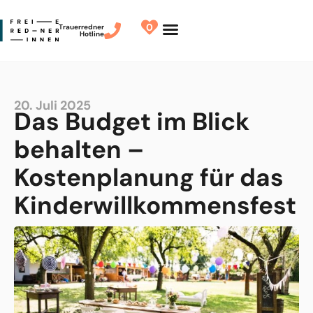
0
Trauerredner
Hotline
Redner finden
Finde Deinen Redner
20. Juli 2025
Das Budget im Blick
behalten –
Kostenplanung für das
Kinderwillkommensfest