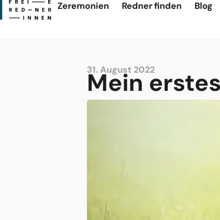
Zeremonien
Redner finden
Blog
31. August 2022
Mein erste