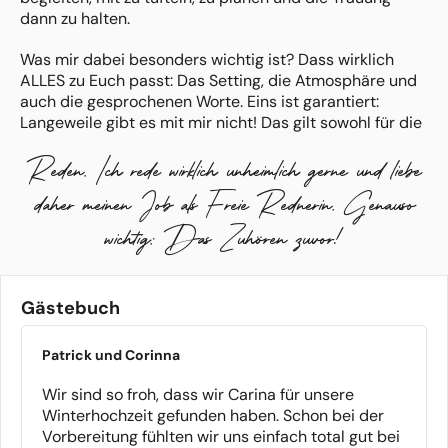
dann zu halten.
Was mir dabei besonders wichtig ist? Dass wirklich
ALLES zu Euch passt: Das Setting, die Atmosphäre und
auch die gesprochenen Worte. Eins ist garantiert:
Langeweile gibt es mit mir nicht! Das gilt sowohl für die
Vorgespräche, als auch für die Trauung an sich. Bitte
Reden. Ich rede wirklich unheimlich gerne und liebe
vergesst angestaubte, steife Zeremonien, bei denen der
Höhepunkt der Kuchen hinterher ist.
daher meinen Job als Freie Rednerin. Genauso
Ich gestalte meine Trauungen gerne als Erlebnis – für
wichtig: Das Zuhören zuvor!
Euch und Eure Gäste. Wenn das genau das ist wonach
Ihr gesucht habt, schreibt mir einfach und wir
vereinbaren ein unverbindliches Kennenlerngespräch.
Gästebuch
Patrick und Corinna
Wir sind so froh, dass wir Carina für unsere
Winterhochzeit gefunden haben. Schon bei der
Vorbereitung fühlten wir uns einfach total gut bei