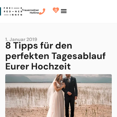
0
Trauerredner
Hotline
Redner finden
Finde Deinen Redner
1. Januar 2019
8 Tipps für den
perfekten Tagesablauf
Eurer Hochzeit