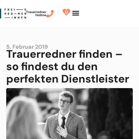
0
Trauerredner
Hotline
Redner finden
Finde Deinen Redner
5. Februar 2019
Trauerredner finden –
so findest du den
perfekten Dienstleister