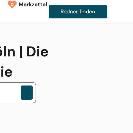
Merkzettel
0
Redner finden
n | Die
ie