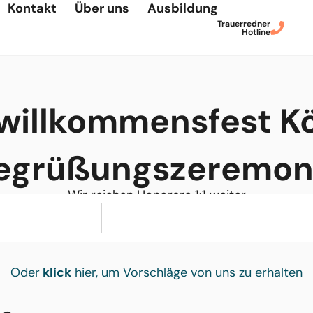
Kontakt
Über uns
Ausbildung
Trauerredner
Hotline
willkommensfest Köl
egrüßungszeremon
Wir reichen Honorare 1:1 weiter
Oder
klick
hier, um Vorschläge von uns zu erhalten