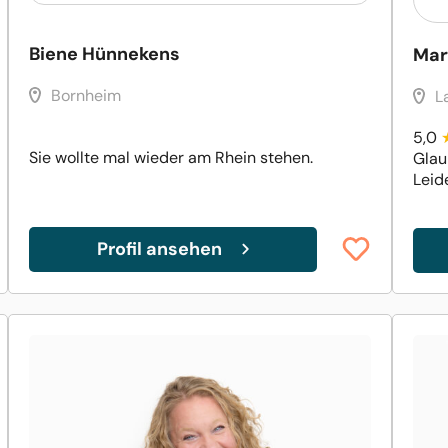
Biene Hünnekens
Mar
Bornheim
L
5,0
Sie wollte mal wieder am Rhein stehen.
Glau
Leide
Profil ansehen