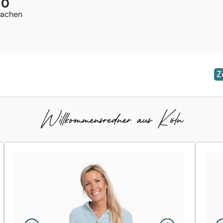
0
rachen
Z
Willkommens­redner aus Köln