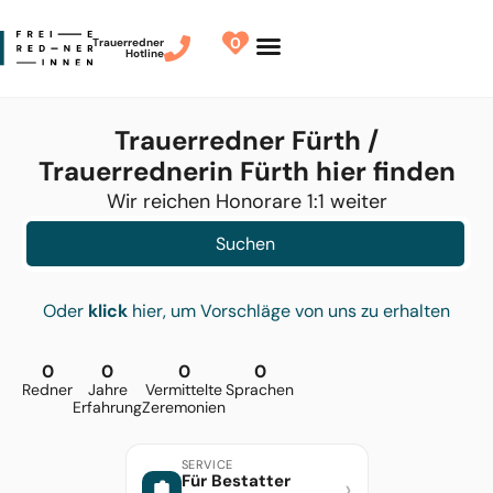
0
Trauerredner
Hotline
Redner finden
Finde Deinen Redner
Trauerredner Fürth /
Trauerrednerin Fürth hier finden
Wir reichen Honorare 1:1 weiter
Suchen
Oder
klick
hier, um Vorschläge von uns zu erhalten
0
0
0
0
Redner
Jahre
Vermittelte
Sprachen
Erfahrung
Zeremonien
SERVICE
Für Bestatter
›