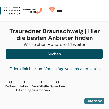
0
Trauerredner
Hotline
Redner finden
Finde Deinen Redner
Trauredner Braunschweig | Hier
die besten Anbieter finden
Wir reichen Honorare 1:1 weiter
Suchen
Oder
klick
hier, um Vorschläge von uns zu erhalten
0
0
0
0
Redner
Jahre
Vermittelte
Sprachen
Erfahrung
Zeremonien
Filtern