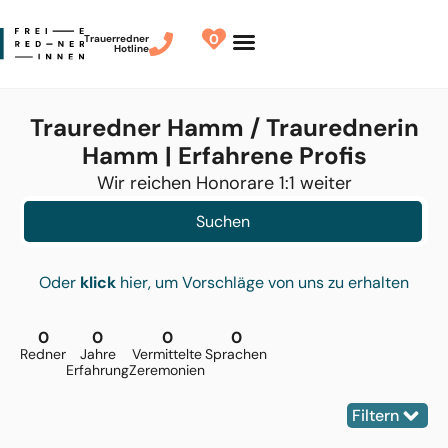
0
Trauerredner
Hotline
Redner finden
Finde Deinen Redner
Trauredner Hamm / Traurednerin
Hamm | Erfahrene Profis
Wir reichen Honorare 1:1 weiter
Suchen
Oder
klick
hier, um Vorschläge von uns zu erhalten
0
0
0
0
Redner
Jahre
Vermittelte
Sprachen
Erfahrung
Zeremonien
Filtern