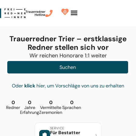
0
Trauerredner
Hotline
Redner finden
Finde Deinen Redner
Trauerredner Trier – erstklassige
Redner stellen sich vor
Wir reichen Honorare 1:1 weiter
Suchen
Oder
klick
hier, um Vorschläge von uns zu erhalten
0
0
0
0
Redner
Jahre
Vermittelte
Sprachen
Erfahrung
Zeremonien
SERVICE
Für Bestatter
›