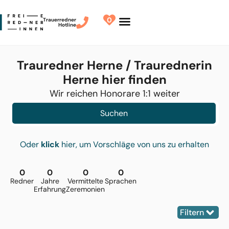
0
Trauerredner
Hotline
Redner finden
Finde Deinen Redner
Trauredner Herne / Traurednerin
Herne hier finden
Wir reichen Honorare 1:1 weiter
Suchen
Oder
klick
hier, um Vorschläge von uns zu erhalten
0
0
0
0
Redner
Jahre
Vermittelte
Sprachen
Erfahrung
Zeremonien
Filtern