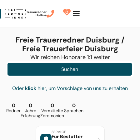
0
Trauerredner
Hotline
Redner finden
Finde Deinen Redner
Freie Trauerredner Duisburg /
Freie Trauerfeier Duisburg
Wir reichen Honorare 1:1 weiter
Suchen
Oder
klick
hier, um Vorschläge von uns zu erhalten
0
0
0
0
Redner
Jahre
Vermittelte
Sprachen
Erfahrung
Zeremonien
SERVICE
Für Bestatter
›