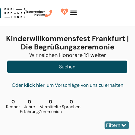
0
Trauerredner
Hotline
Redner finden
Finde Deinen Redner
Kinderwillkommensfest Frankfurt |
Die Begrüßungszeremonie
Wir reichen Honorare 1:1 weiter
Suchen
Oder
klick
hier, um Vorschläge von uns zu erhalten
0
0
0
0
Redner
Jahre
Vermittelte
Sprachen
Erfahrung
Zeremonien
Filtern