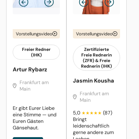
Vorstellungsvideo
Vorstellungsvideo
Freier Redner
Zertifizierte
(IHK)
Freie Rednerin
(ZFR) & Freie
Rednerin (IHK)
Artur Rybarz
Jasmin Kousha
Frankfurt am
Main
Frankfurt am
Main
Er gibt Eurer Liebe
5,0
(87)
eine Stimme — und
Bringt
Euren Gästen
leidenschaftlich
Gänsehaut.
gerne andere zum
Lachen.