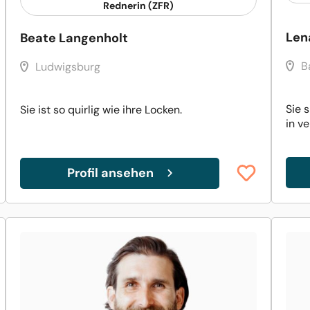
Rednerin (ZFR)
Len
Beate Langenholt
B
Ludwigsburg
Sie 
Sie ist so quirlig wie ihre Locken.
in v
Profil ansehen