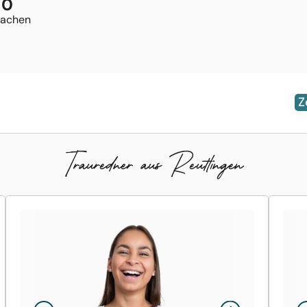
0
rachen
Z
Trauredner aus Reutlingen