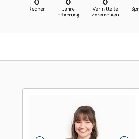
0
0
0
Redner
Jahre
Vermittelte
Sp
Erfahrung
Zeremonien