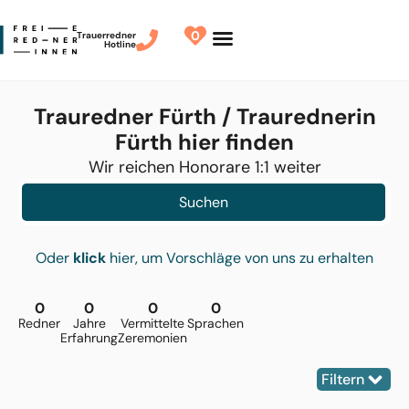
0
Trauerredner
Hotline
Redner finden
Finde Deinen Redner
Trauredner Fürth / Traurednerin
Fürth hier finden
Wir reichen Honorare 1:1 weiter
Suchen
Oder
klick
hier, um Vorschläge von uns zu erhalten
0
0
0
0
Redner
Jahre
Vermittelte
Sprachen
Erfahrung
Zeremonien
Filtern