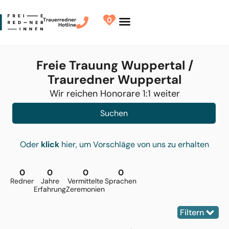
0
Trauerredner
Hotline
Redner finden
Finde Deinen Redner
Freie Trauung Wuppertal /
Trauredner Wuppertal
Wir reichen Honorare 1:1 weiter
Suchen
Oder
klick
hier, um Vorschläge von uns zu erhalten
0
0
0
0
Redner
Jahre
Vermittelte
Sprachen
Erfahrung
Zeremonien
Filtern