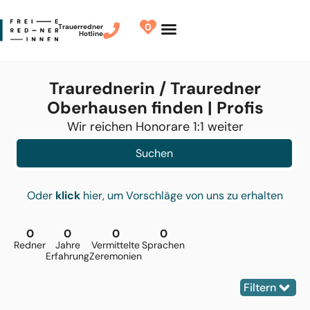
0
Trauerredner
Hotline
Redner finden
Finde Deinen Redner
Traurednerin / Trauredner
Oberhausen finden | Profis
Wir reichen Honorare 1:1 weiter
Suchen
Oder
klick
hier, um Vorschläge von uns zu erhalten
0
0
0
0
Redner
Jahre
Vermittelte
Sprachen
Erfahrung
Zeremonien
Filtern