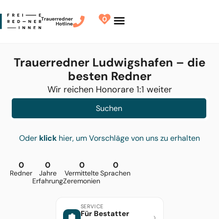
0
Trauerredner
Hotline
Redner finden
Finde Deinen Redner
Trauerredner Ludwigshafen – die
besten Redner
Wir reichen Honorare 1:1 weiter
Suchen
Oder
klick
hier, um Vorschläge von uns zu erhalten
0
0
0
0
Redner
Jahre
Vermittelte
Sprachen
Erfahrung
Zeremonien
SERVICE
Für Bestatter
›