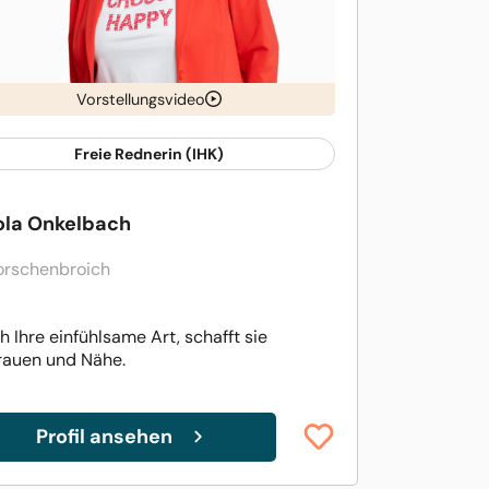
Vorstellungsvideo
Freie Rednerin (IHK)
ola Onkelbach
orschenbroich
h Ihre einfühlsame Art, schafft sie
rauen und Nähe.
Profil ansehen