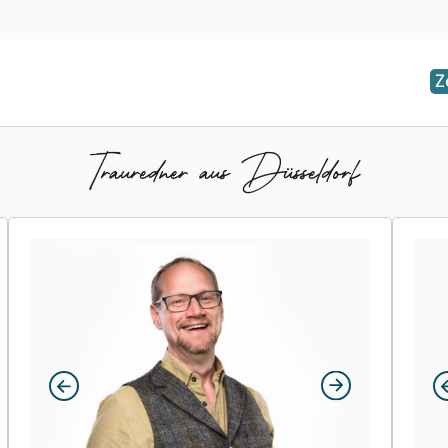
Z
Trauredner aus Düsseldorf