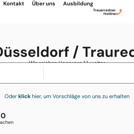
Kontakt
Über uns
Ausbildung
Trauerredner
Hotline
Düsseldorf / Traure
Wir reichen Honorare 1:1 weiter
Oder
klick
hier, um Vorschläge von uns zu erhalten
0
rachen