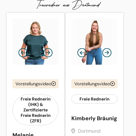
Trauredner aus Dortmund
Vorstellungsvideo
Vorstellungsvideo
Freie Rednerin
Freie Rednerin
(IHK) &
Zertifizierte
Freie Rednerin
Kimberly Bräunig
(ZFR)
Dortmund
Melanie