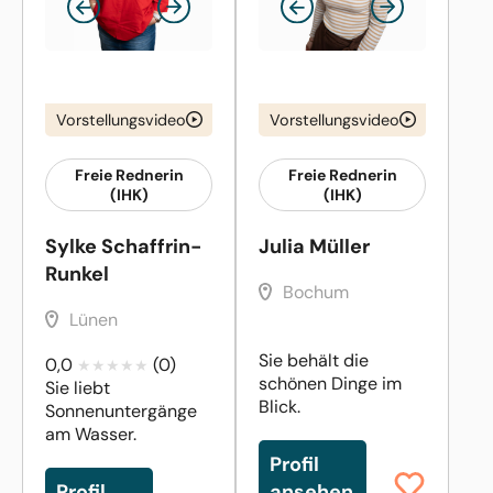
Vorstellungsvideo
Vorstellungsvideo
Freie Rednerin
Freie Rednerin
(IHK)
(IHK)
Sylke Schaffrin-
Julia Müller
Runkel
Bochum
Lünen
Sie behält die
0,0
(0)
schönen Dinge im
Sie liebt
Blick.
Sonnenuntergänge
am Wasser.
Profil
Profil
ansehen