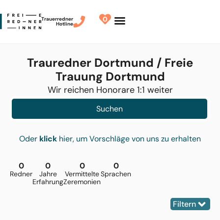
0
Trauerredner
Hotline
Redner finden
Finde Deinen Redner
Trauredner Dortmund / Freie
Trauung Dortmund
Wir reichen Honorare 1:1 weiter
Suchen
Oder
klick
hier, um Vorschläge von uns zu erhalten
0
0
0
0
Redner
Jahre
Vermittelte
Sprachen
Erfahrung
Zeremonien
Filtern