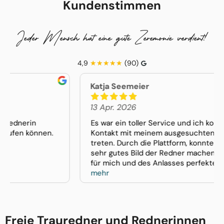
Kundenstimmen
Jeder Mensch hat eine gute Zeremonie verdient!
4,9
(90)
Katja Seemeier
13 Apr. 2026
Es war ein toller Service und ich konnte sofort in
Kontakt mit meinem ausgesuchten Redner
treten. Durch die Plattform, konnte ich mir ein
sehr gutes Bild der Redner machen und habe den
für mich und des Anlasses perfekten Redner
gefunden. Vielen herzlichen Dank dafür. Katja
mehr
Seemeier
Freie Trauredner und Rednerinnen