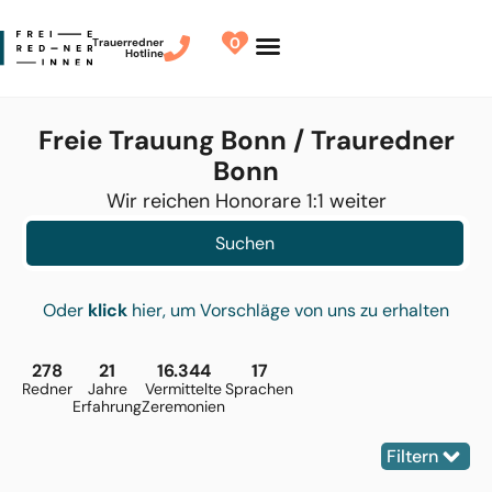
0
Trauerredner
Hotline
Freie Trauung Bonn / Trauredner
Bonn
Wir reichen Honorare 1:1 weiter
Suchen
Oder
klick
hier, um Vorschläge von uns zu erhalten
278
21
16.344
17
Redner
Jahre
Vermittelte
Sprachen
Erfahrung
Zeremonien
Filtern