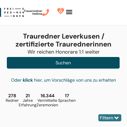
0
Trauerredner
Hotline
Trauredner Leverkusen /
zertifizierte Traurednerinnen
Wir reichen Honorare 1:1 weiter
Suchen
Oder
klick
hier, um Vorschläge von uns zu erhalten
278
21
16.344
17
Redner
Jahre
Vermittelte
Sprachen
Erfahrung
Zeremonien
Filtern