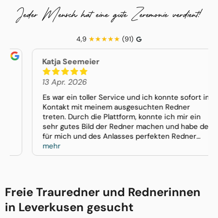
Jeder Mensch hat eine gute Zeremonie verdient!
4,9
(91)
Katja Seemeier
13 Apr. 2026
Es war ein toller Service und ich konnte sofort in
Kontakt mit meinem ausgesuchten Redner
treten. Durch die Plattform, konnte ich mir ein
sehr gutes Bild der Redner machen und habe den
für mich und des Anlasses perfekten Redner
gefunden. Vielen herzlichen Dank dafür. Katja
mehr
Seemeier
Freie Trauredner und Rednerinnen
in Leverkusen gesucht