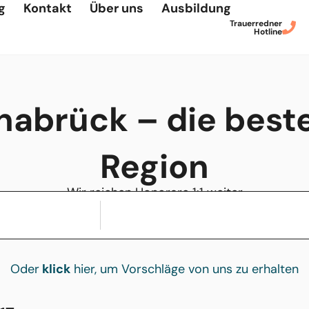
g
Kontakt
Über uns
Ausbildung
Trauerredner
Hotline
nabrück – die beste
Region
Wir reichen Honorare 1:1 weiter
Oder
klick
hier, um Vorschläge von uns zu erhalten