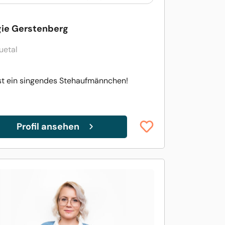
gie Gerstenberg
uetal
ist ein singendes Stehaufmännchen!
Profil ansehen