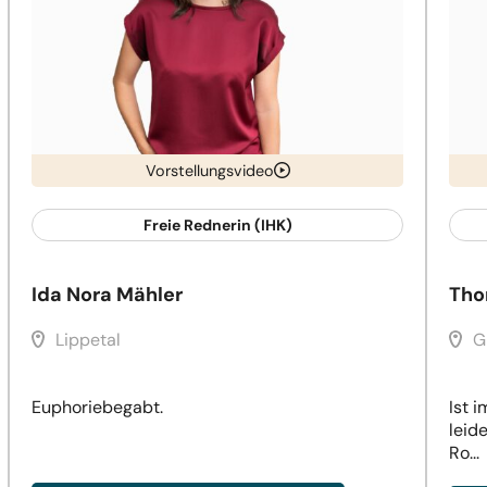
Vorstellungsvideo
Freie Rednerin (IHK)
Ida Nora Mähler
Tho
Lippetal
G
Euphoriebegabt.
Ist 
leid
Ro...