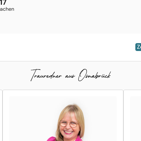
17
rachen
Z
Trauredner aus Osnabrück