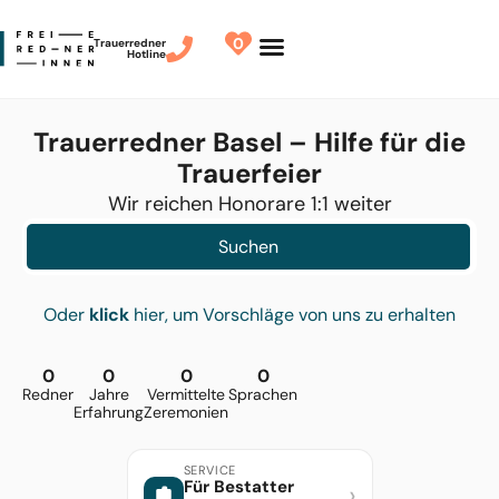
0
Trauerredner
Hotline
Redner finden
Finde Deinen Redner
Trauerredner Basel – Hilfe für die
Trauerfeier
Wir reichen Honorare 1:1 weiter
Suchen
Oder
klick
hier, um Vorschläge von uns zu erhalten
0
0
0
0
Redner
Jahre
Vermittelte
Sprachen
Erfahrung
Zeremonien
SERVICE
Für Bestatter
›