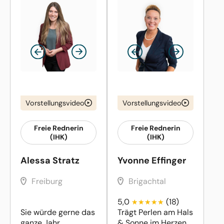
Vorstellungsvideo
Vorstellungsvideo
Freie Rednerin
Freie Rednerin
(IHK)
(IHK)
Alessa Stratz
Yvonne Effinger
Freiburg
Brigachtal
5,0
(18)
Sie würde gerne das
Trägt Perlen am Hals
ganze Jahr
& Sonne im Herzen